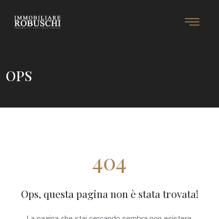
OPS
404
Ops, questa pagina non è stata trovata!
La pagina che stai cercando sembra non esistere.