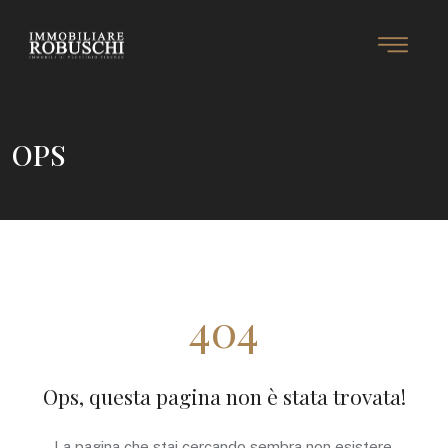
OPS
404
Ops, questa pagina non è stata trovata!
La pagina che stai cercando sembra non esistere.