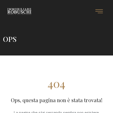
OPS
404
Ops, questa pagina non è stata trovata!
La pagina che stai cercando sembra non esistere.