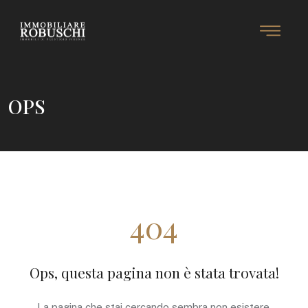
OPS
404
Ops, questa pagina non è stata trovata!
La pagina che stai cercando sembra non esistere.