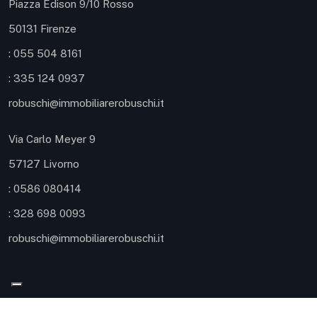
Piazza Edison 9/10 Rosso
50131 Firenze
: 055 504 8161
: 335 124 0937
robuschi@immobiliarerobuschi.it
Via Carlo Meyer 9
57127 Livorno
: 0586 080414
: ‪328 698 0093‬
robuschi@immobiliarerobuschi.it
© 2026 Immobiliare Robuschi