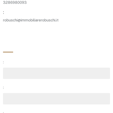
3286980093‬
:
robuschi@immobiliarerobuschi.it
:
:
: