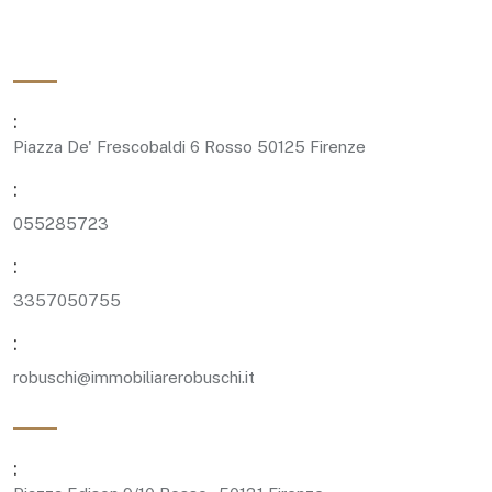
:
Piazza De' Frescobaldi 6 Rosso 50125 Firenze
:
055285723
:
3357050755
:
robuschi@immobiliarerobuschi.it
: