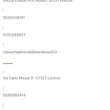
Piazza Edison 9/10 Rosso - 50131 Firenze
:
0555048161
:
3351240937
:
robuschi@immobiliarerobuschi.it
:
Via Carlo Meyer 9 - 57127 Livorno
:
0586080414
: