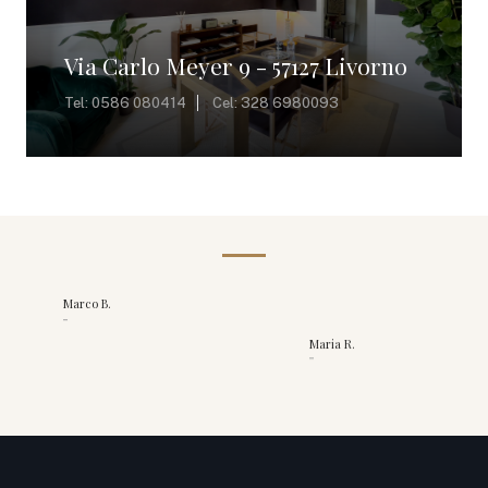
Via Carlo Meyer 9 - 57127 Livorno
Tel: 0586 080414
Cel: ‪328 6980093‬
Marco B.
""
Maria R.
""